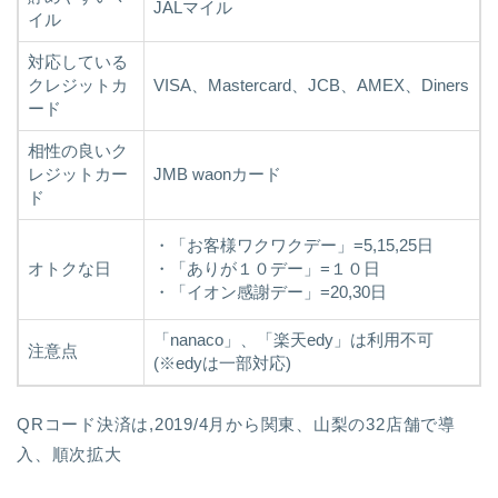
JALマイル
イル
対応している
クレジットカ
VISA、Mastercard、JCB、AMEX、Diners
ード
相性の良いク
レジットカー
JMB waonカード
ド
・「お客様ワクワクデー」=5,15,25日
オトクな日
・「ありが１０デー」=１０日
・「イオン感謝デー」=20,30日
「nanaco」、「楽天edy」は利用不可
注意点
(※edyは一部対応)
QRコード決済は,2019/4月から関東、山梨の32店舗で導
入、順次拡大