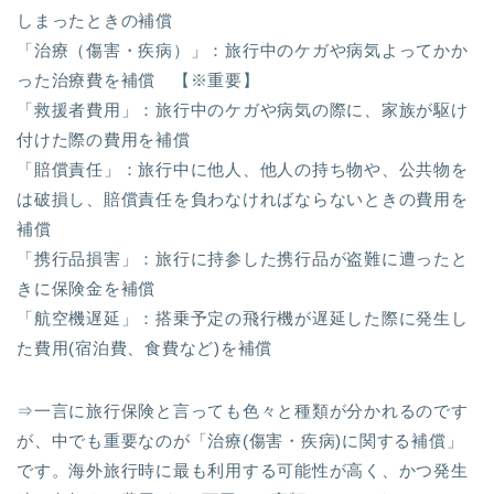
しまったときの補償
「治療（傷害・疾病）」：旅行中のケガや病気よってかか
った治療費を補償 【※重要】
「救援者費用」：旅行中のケガや病気の際に、家族が駆け
付けた際の費用を補償
「賠償責任」：旅行中に他人、他人の持ち物や、公共物を
は破損し、賠償責任を負わなければならないときの費用を
補償
「携行品損害」：旅行に持参した携行品が盗難に遭ったと
きに保険金を補償
「航空機遅延」：搭乗予定の飛行機が遅延した際に発生し
た費用(宿泊費、食費など)を補償
⇒一言に旅行保険と言っても色々と種類が分かれるのです
が、中でも重要なのが「治療(傷害・疾病)に関する補償」
です。海外旅行時に最も利用する可能性が高く、かつ発生